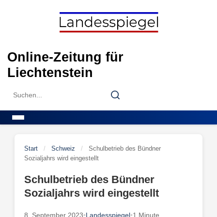
Skip
to
content
Online-Zeitung für
Liechtenstein
Search
Search
for:
Menu
Start
/
Schweiz
/
Schulbetrieb des Bündner
Sozialjahrs wird eingestellt
Schulbetrieb des Bündner
Sozialjahrs wird eingestellt
8. September 2023
•
Landesspiegel
•
1 Minute