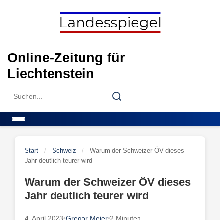
Skip
to
content
Online-Zeitung für
Liechtenstein
Search
Search
for:
Menu
Start
/
Schweiz
/
Warum der Schweizer ÖV dieses
Jahr deutlich teurer wird
Warum der Schweizer ÖV dieses
Jahr deutlich teurer wird
4. April 2023
•
Gregor Meier
•
2 Minuten