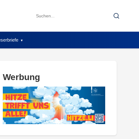
Search
Search
for:
serbriefe
Werbung