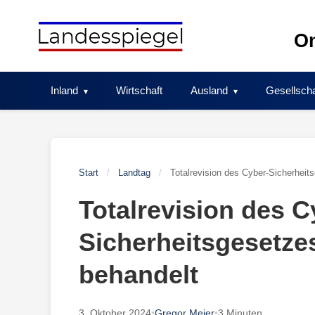
Skip
to
On
content
Inland
Wirtschaft
Ausland
Gesellscha
Start
/
Landtag
/
Totalrevision des Cyber-Sicherheit
Totalrevision des C
Sicherheitsgesetze
behandelt
3. Oktober 2024
•
Gregor Meier
•
3 Minuten