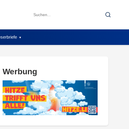
Search
Search
for:
serbriefe
Werbung