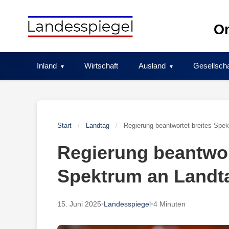
Skip
to
On
content
Inland
Wirtschaft
Ausland
Gesellscha
Start
/
Landtag
/
Regierung beantwortet breites Spe
Regierung beantwor
Spektrum an Landt
15. Juni 2025
•
Landesspiegel
•
4 Minuten