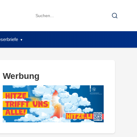
Search
Search
for:
serbriefe
Werbung