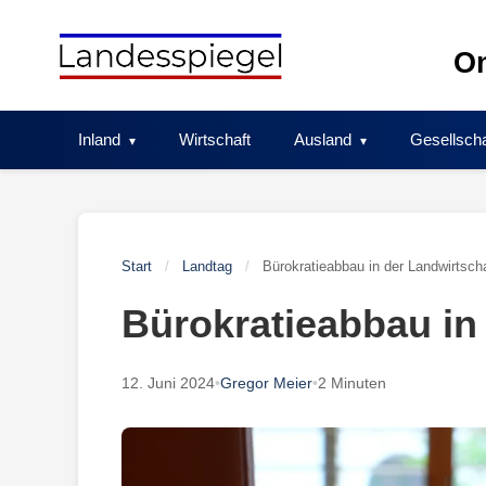
Skip
to
On
content
Inland
Wirtschaft
Ausland
Gesellscha
Start
/
Landtag
/
Bürokratieabbau in der Landwirtsch
Bürokratieabbau in
12. Juni 2024
•
Gregor Meier
•
2 Minuten