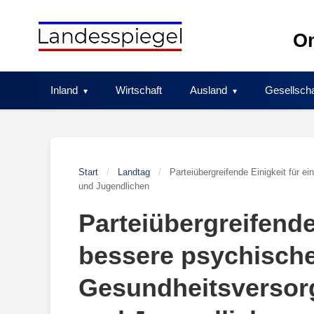
Skip
to
On
content
Inland
Wirtschaft
Ausland
Gesellscha
Start
/
Landtag
/
Parteiübergreifende Einigkeit für 
und Jugendlichen
Parteiübergreifende
bessere psychisch
Gesundheitsversor