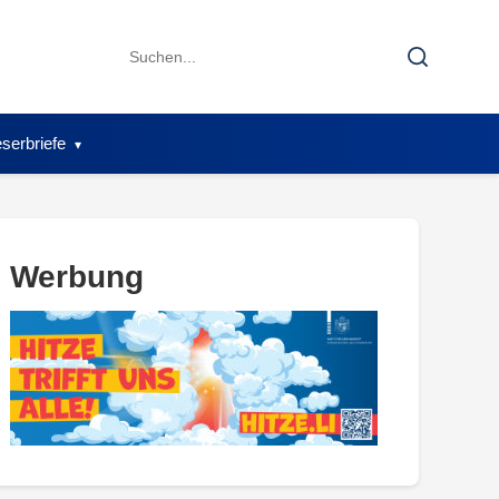
Search
Search
for:
serbriefe
Werbung