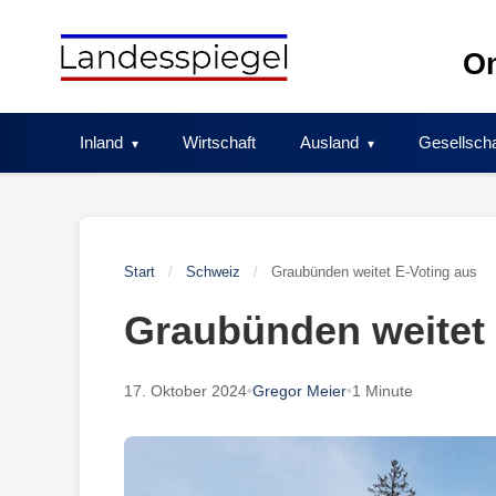
Skip
to
On
content
Inland
Wirtschaft
Ausland
Gesellscha
Start
/
Schweiz
/
Graubünden weitet E-Voting aus
Graubünden weitet 
17. Oktober 2024
•
Gregor Meier
•
1 Minute