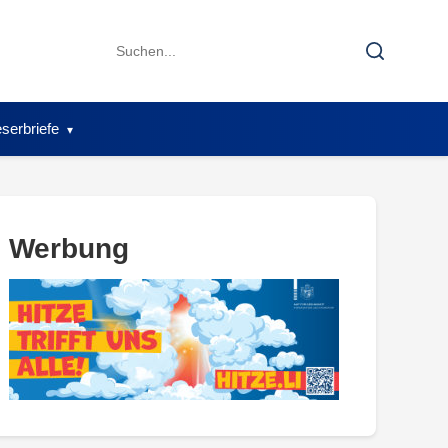
Search
Search
for:
serbriefe
Werbung