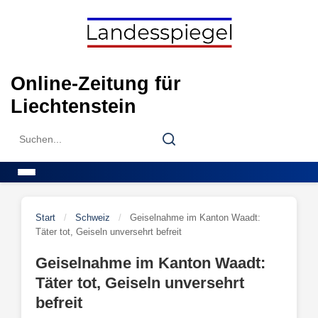
Skip
to
content
Online-Zeitung für
Liechtenstein
Search
Search
for:
Menu
Start
/
Schweiz
/
Geiselnahme im Kanton Waadt:
Täter tot, Geiseln unversehrt befreit
Geiselnahme im Kanton Waadt:
Täter tot, Geiseln unversehrt
befreit