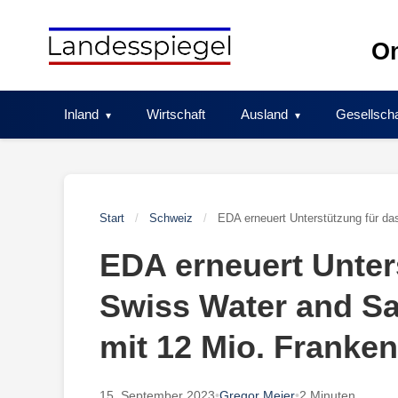
Skip
to
On
content
Inland
Wirtschaft
Ausland
Gesellscha
Start
/
Schweiz
/
EDA erneuert Unterstützung für da
EDA erneuert Unter
Swiss Water and Sa
mit 12 Mio. Franken
15. September 2023
•
Gregor Meier
•
2 Minuten