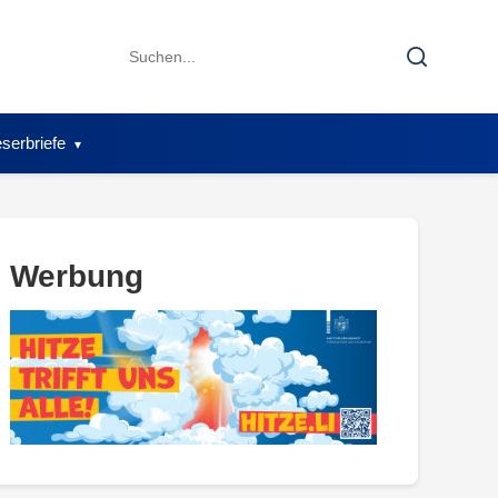
Search
Search
for:
serbriefe
Werbung