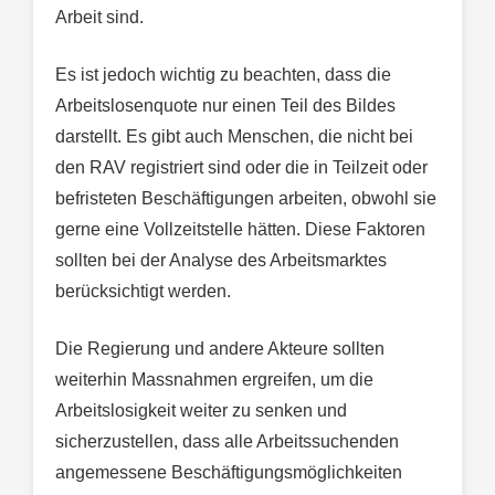
Arbeit sind.
Es ist jedoch wichtig zu beachten, dass die
Arbeitslosenquote nur einen Teil des Bildes
darstellt. Es gibt auch Menschen, die nicht bei
den RAV registriert sind oder die in Teilzeit oder
befristeten Beschäftigungen arbeiten, obwohl sie
gerne eine Vollzeitstelle hätten. Diese Faktoren
sollten bei der Analyse des Arbeitsmarktes
berücksichtigt werden.
Die Regierung und andere Akteure sollten
weiterhin Massnahmen ergreifen, um die
Arbeitslosigkeit weiter zu senken und
sicherzustellen, dass alle Arbeitssuchenden
angemessene Beschäftigungsmöglichkeiten