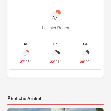
Leichter Regen
Do.
Fr.
Sa.
27°
23°
22°
21°
20°
20°
Ähnliche Artikel