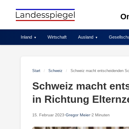
Skip
to
On
content
Inland
Wirtschaft
Ausland
Gesellscha
Start
/
Schweiz
/
Schweiz macht entscheidenden Schr
Schweiz macht ents
in Richtung Elternz
15. Februar 2023
•
Gregor Meier
•
2 Minuten