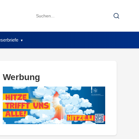
Search
Search
for:
serbriefe
Werbung