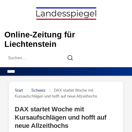
Skip
to
content
Online-Zeitung für
Liechtenstein
Search
Search
for:
Menu
Start
/
Schweiz
/
DAX startet Woche mit
Kursaufschlägen und hofft auf neue Allzeithochs
DAX startet Woche mit
Kursaufschlägen und hofft auf
neue Allzeithochs