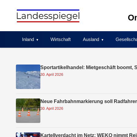
Skip
to
On
content
Inland
Wirtschaft
Ausland
Gesellscha
Sportartikelhandel: Mietgeschäft boomt
30. April 2026
Neue Fahrbahnmarkierung soll Radfahrer
30. April 2026
Kartellverdacht im Netz: WEKO nimmt Reis