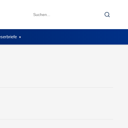
Search
Search
for:
serbriefe