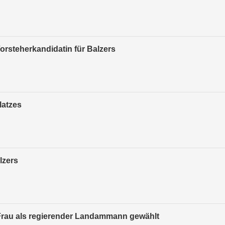
orsteherkandidatin für Balzers
latzes
lzers
 Frau als regierender Landammann gewählt