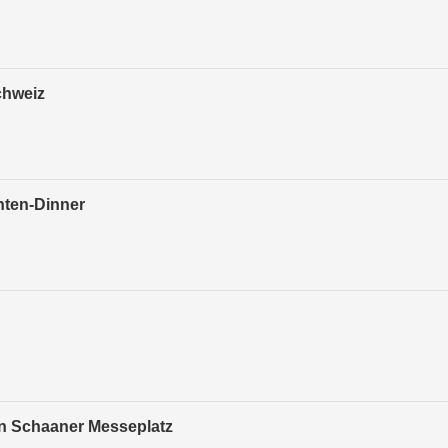
chweiz
nten-Dinner
en Schaaner Messeplatz