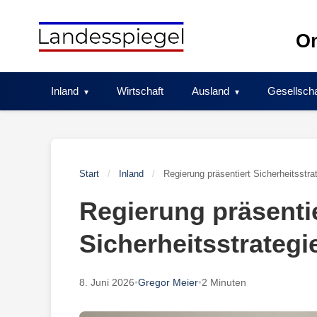
Skip
to
On
content
Inland
Wirtschaft
Ausland
Gesellscha
Start
/
Inland
/
Regierung präsentiert Sicherheitsstra
Regierung präsenti
Sicherheitsstrategi
8. Juni 2026
•
Gregor Meier
•
2 Minuten