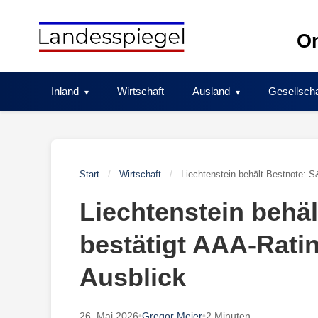
Skip
to
On
content
Inland
Wirtschaft
Ausland
Gesellscha
Start
/
Wirtschaft
/
Liechtenstein behält Bestnote: S
Liechtenstein behä
bestätigt AAA-Ratin
Ausblick
26. Mai 2026
•
Gregor Meier
•
2 Minuten