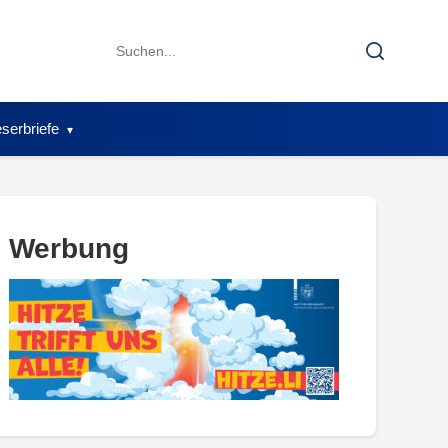
Search
Search
for:
serbriefe
Werbung