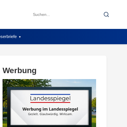
Search
Search
for:
serbriefe
Werbung