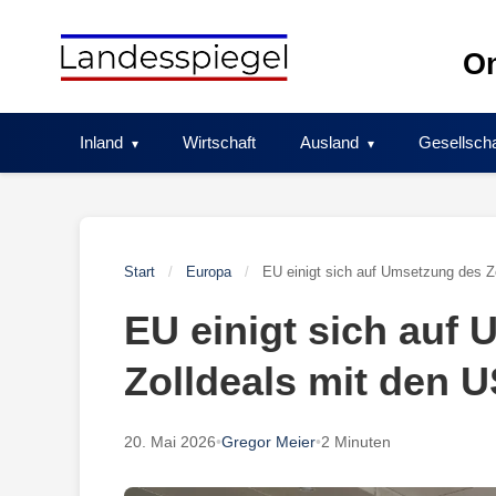
Skip
to
On
content
Inland
Wirtschaft
Ausland
Gesellscha
Start
/
Europa
/
EU einigt sich auf Umsetzung des Z
EU einigt sich auf
Zolldeals mit den 
20. Mai 2026
•
Gregor Meier
•
2 Minuten