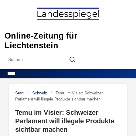
Skip
to
content
Online-Zeitung für
Liechtenstein
Search
Search
for:
Menu
Start
/
Schweiz
/
Temu im Visier: Schweizer
Parlament will illegale Produkte sichtbar machen
Temu im Visier: Schweizer
Parlament will illegale Produkte
sichtbar machen