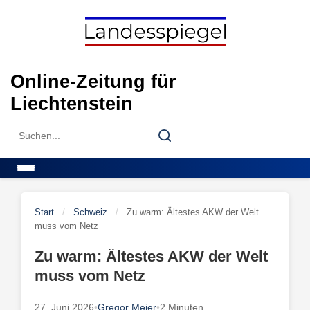
Skip
to
content
Online-Zeitung für
Liechtenstein
Search
Search
for:
Menu
Start
/
Schweiz
/
Zu warm: Ältestes AKW der Welt
muss vom Netz
Zu warm: Ältestes AKW der Welt
muss vom Netz
27. Juni 2026
•
Gregor Meier
•
2 Minuten