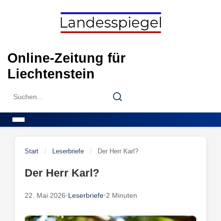
Skip
to
content
Online-Zeitung für
Liechtenstein
Search
Search
for:
Menu
Start
/
Leserbriefe
/
Der Herr Karl?
Der Herr Karl?
22. Mai 2026
•
Leserbriefe
•
2 Minuten