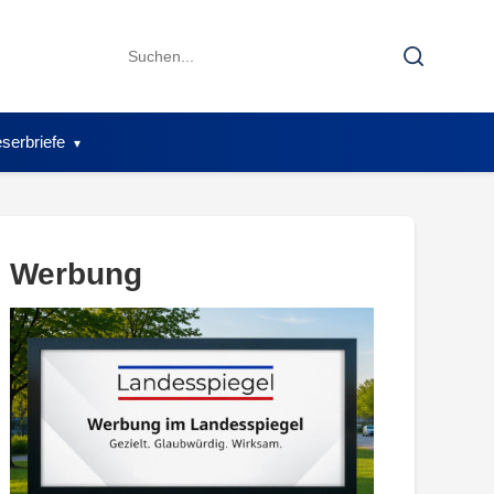
Search
Search
for:
serbriefe
Werbung