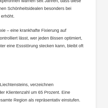
xpertinnen warnen seit Jahren, dass diese
chen Schönheitsidealen besonders bei
 erhöht.
ie – eine krankhafte Fixierung auf
rolliert lässt, wer jeden Bissen optimiert,
nter eine Essstörung stecken kann, bleibt oft
 Liechtensteins, verzeichnen
der Klientenzahl um 65 Prozent. Eine
esamte Region als repräsentativ einstufen.