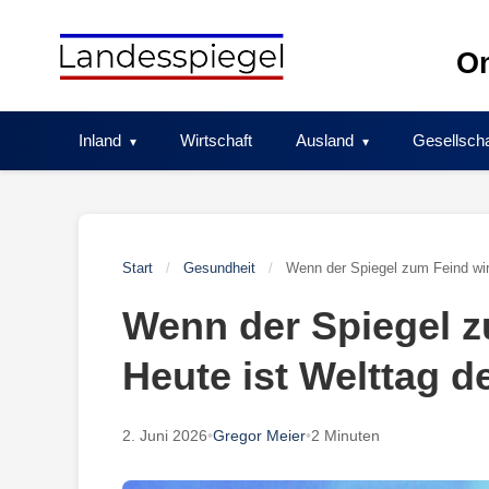
Skip
to
On
content
Inland
Wirtschaft
Ausland
Gesellscha
Start
/
Gesundheit
/
Wenn der Spiegel zum Feind wir
Wenn der Spiegel z
Heute ist Welttag 
2. Juni 2026
•
Gregor Meier
•
2 Minuten