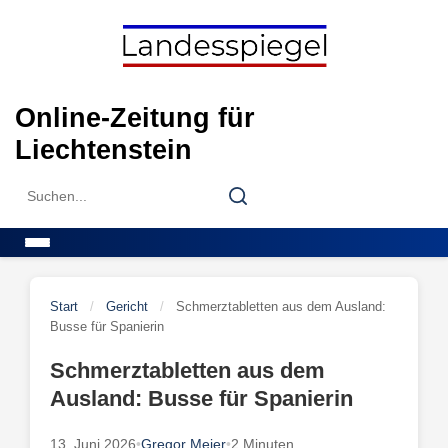
Skip
to
content
Online-Zeitung für
Liechtenstein
Search
Search
for:
Menu
Start
/
Gericht
/
Schmerztabletten aus dem Ausland:
Busse für Spanierin
Schmerztabletten aus dem
Ausland: Busse für Spanierin
13. Juni 2026
•
Gregor Meier
•
2 Minuten