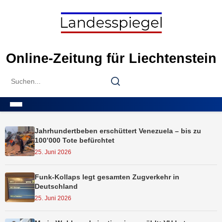
Skip
to
content
Online-Zeitung für Liechtenstein
Search
Search
for:
Menu
Jahrhundertbeben erschüttert Venezuela – bis zu
100’000 Tote befürchtet
25. Juni 2026
Funk-Kollaps legt gesamten Zugverkehr in
Deutschland
25. Juni 2026