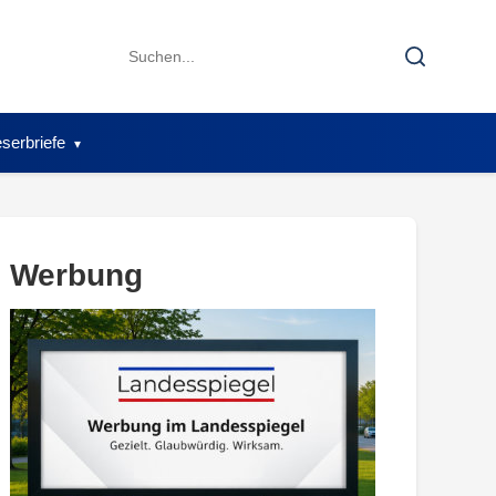
Search
Search
for:
serbriefe
Werbung