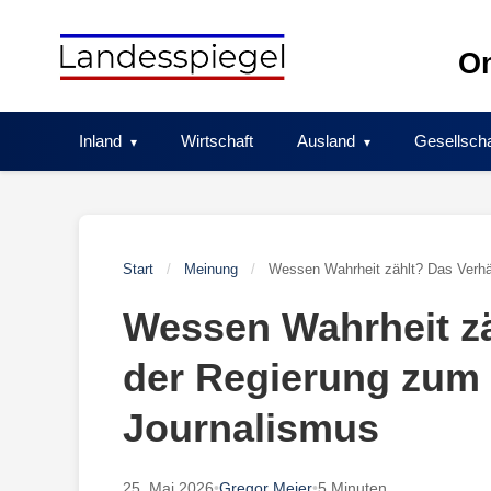
Skip
to
On
content
Inland
Wirtschaft
Ausland
Gesellscha
Start
/
Meinung
/
Wessen Wahrheit zählt? Das Verhäl
Wessen Wahrheit zä
der Regierung zum 
Journalismus
25. Mai 2026
•
Gregor Meier
•
5 Minuten