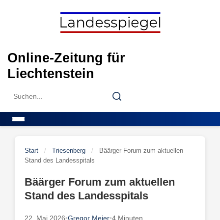
Skip
to
content
Online-Zeitung für
Liechtenstein
Search
Search
for:
Menu
Start
/
Triesenberg
/
Bäärger Forum zum aktuellen
Stand des Landesspitals
Bäärger Forum zum aktuellen
Stand des Landesspitals
22. Mai 2026
•
Gregor Meier
•
4 Minuten