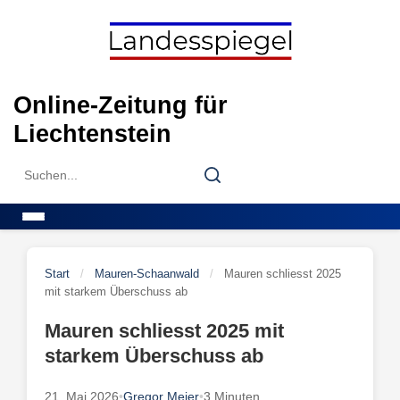
Skip
to
content
Online-Zeitung für
Liechtenstein
Search
Search
for:
Menu
Start
/
Mauren-Schaanwald
/
Mauren schliesst 2025
mit starkem Überschuss ab
Mauren schliesst 2025 mit
starkem Überschuss ab
21. Mai 2026
•
Gregor Meier
•
3 Minuten