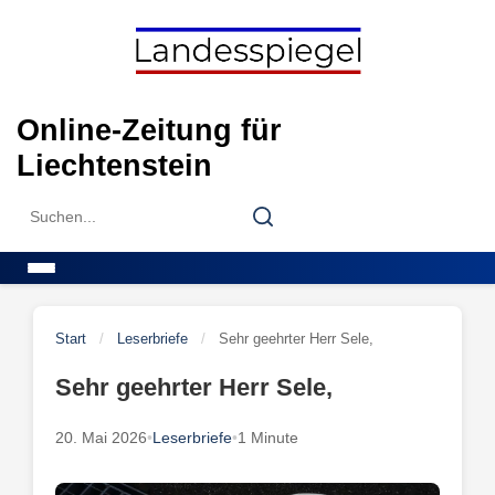
Skip
to
content
Online-Zeitung für
Liechtenstein
Search
Search
for:
Menu
Start
/
Leserbriefe
/
Sehr geehrter Herr Sele,
Sehr geehrter Herr Sele,
20. Mai 2026
•
Leserbriefe
•
1 Minute