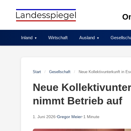
Skip
to
On
content
Inland
Wirtschaft
Ausland
Gesellscha
Start
/
Gesellschaft
/
Neue Kollektivunterkunft in E
Neue Kollektivunte
nimmt Betrieb auf
1. Juni 2026
•
Gregor Meier
•
1 Minute