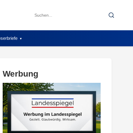
Search
Search
for:
serbriefe
Werbung