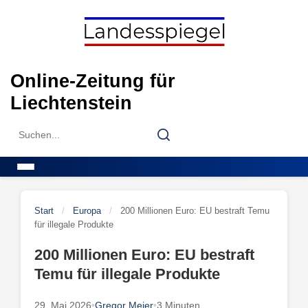
Skip
to
content
Online-Zeitung für
Liechtenstein
Search
Search
for:
Menu
Start
/
Europa
/
200 Millionen Euro: EU bestraft Temu
für illegale Produkte
200 Millionen Euro: EU bestraft
Temu für illegale Produkte
29. Mai 2026
•
Gregor Meier
•
3 Minuten