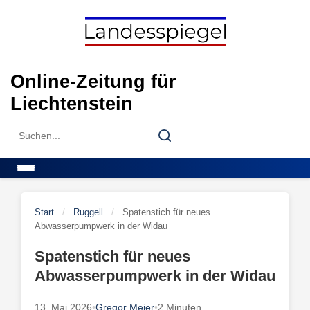
Skip
to
content
Online-Zeitung für
Liechtenstein
Search
Search
for:
Menu
Start
/
Ruggell
/
Spatenstich für neues
Abwasserpumpwerk in der Widau
Spatenstich für neues
Abwasserpumpwerk in der Widau
13. Mai 2026
•
Gregor Meier
•
2 Minuten