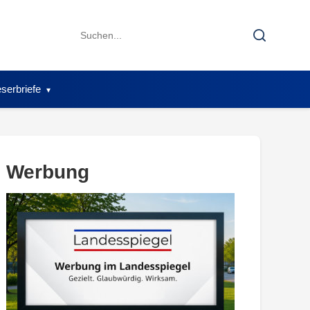
Search
Search
for:
serbriefe
Werbung