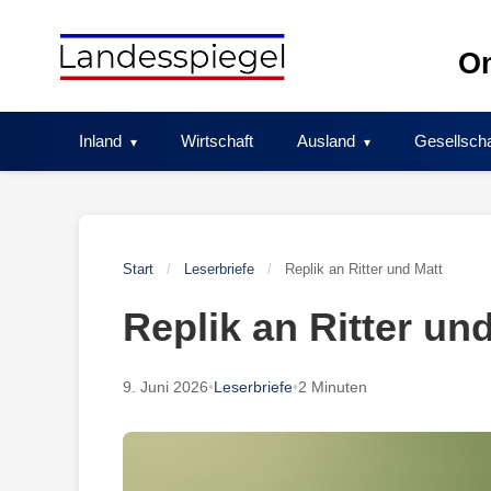
Skip
to
On
content
Inland
Wirtschaft
Ausland
Gesellscha
Start
/
Leserbriefe
/
Replik an Ritter und Matt
Replik an Ritter un
9. Juni 2026
•
Leserbriefe
•
2 Minuten