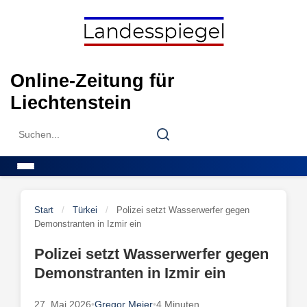
Skip
to
content
Online-Zeitung für
Liechtenstein
Search
Search
for:
Menu
Start
/
Türkei
/
Polizei setzt Wasserwerfer gegen
Demonstranten in Izmir ein
Polizei setzt Wasserwerfer gegen
Demonstranten in Izmir ein
27. Mai 2026
•
Gregor Meier
•
4 Minuten