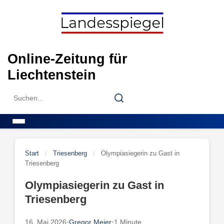
Skip
to
content
Online-Zeitung für
Liechtenstein
Search
Search
for:
Menu
Start
/
Triesenberg
/
Olympiasiegerin zu Gast in
Triesenberg
Olympiasiegerin zu Gast in
Triesenberg
16. Mai 2026
•
Gregor Meier
•
1 Minute