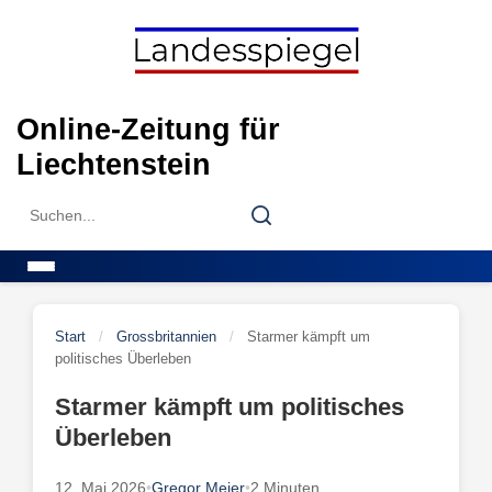
Skip
to
content
Online-Zeitung für
Liechtenstein
Search
Search
for:
Menu
Start
/
Grossbritannien
/
Starmer kämpft um
politisches Überleben
Starmer kämpft um politisches
Überleben
12. Mai 2026
•
Gregor Meier
•
2 Minuten