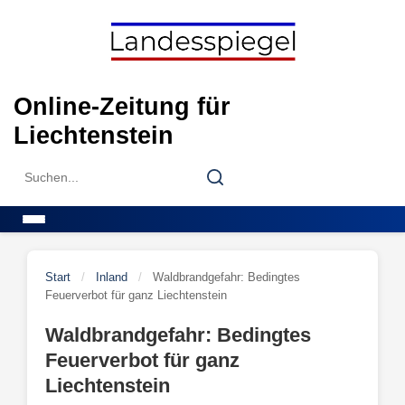
Skip
to
content
Online-Zeitung für
Liechtenstein
Search
Search
for:
Menu
Start
/
Inland
/
Waldbrandgefahr: Bedingtes
Feuerverbot für ganz Liechtenstein
Waldbrandgefahr: Bedingtes
Feuerverbot für ganz
Liechtenstein