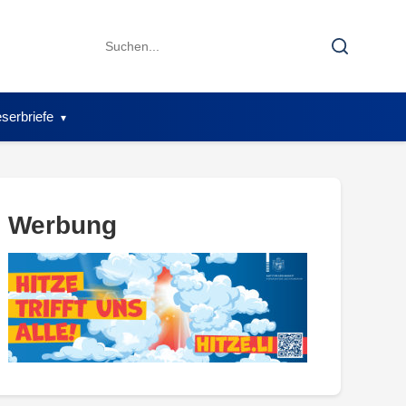
Search
Search
for:
serbriefe
Werbung