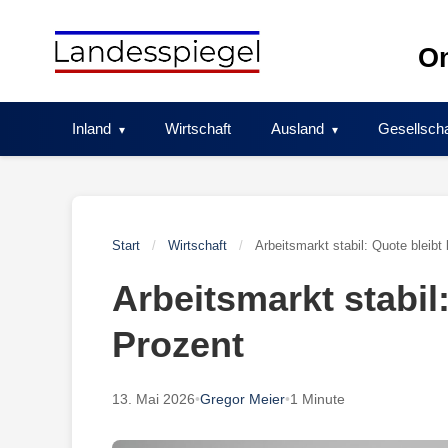
Skip
to
On
content
Inland
Wirtschaft
Ausland
Gesellscha
Start
/
Wirtschaft
/
Arbeitsmarkt stabil: Quote bleibt
Arbeitsmarkt stabil:
Prozent
13. Mai 2026
•
Gregor Meier
•
1 Minute