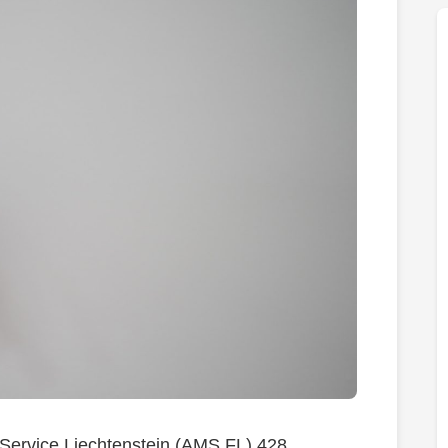
 Service Liechtenstein (AMS FL) 428