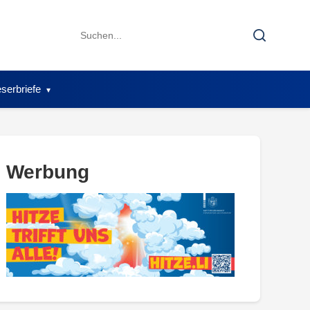
Search
Search
for:
serbriefe
Werbung