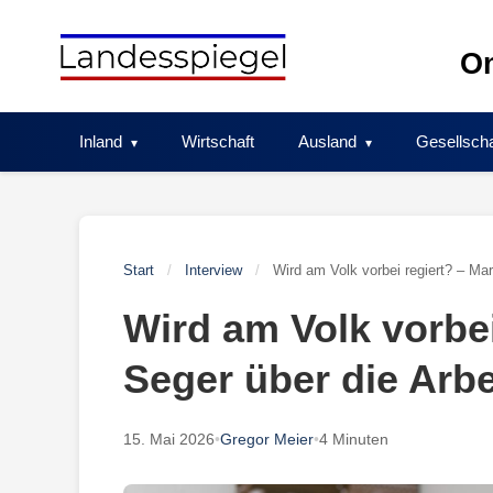
Skip
to
On
content
Inland
Wirtschaft
Ausland
Gesellscha
Start
/
Interview
/
Wird am Volk vorbei regiert? – Mart
Wird am Volk vorbei
Seger über die Arbe
15. Mai 2026
•
Gregor Meier
•
4 Minuten