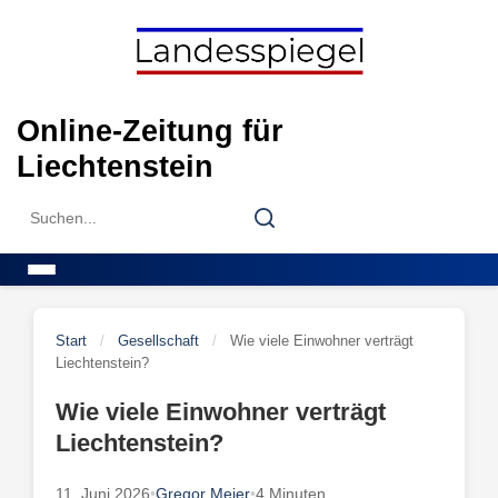
Skip
to
content
Online-Zeitung für
Liechtenstein
Search
Search
for:
Menu
Start
/
Gesellschaft
/
Wie viele Einwohner verträgt
Liechtenstein?
Wie viele Einwohner verträgt
Liechtenstein?
11. Juni 2026
•
Gregor Meier
•
4 Minuten