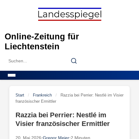
Skip
to
content
Online-Zeitung für
Liechtenstein
Search
Search
for:
Menu
Start
/
Frankreich
/
Razzia bei Perrier: Nestlé im Visier
französischer Ermittler
Razzia bei Perrier: Nestlé im
Visier französischer Ermittler
20. Mai 2026
•
Gregor Meier
•
2 Minuten