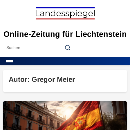
Skip
to
content
Online-Zeitung für Liechtenstein
Search
Search
for:
Menu
Autor:
Gregor Meier