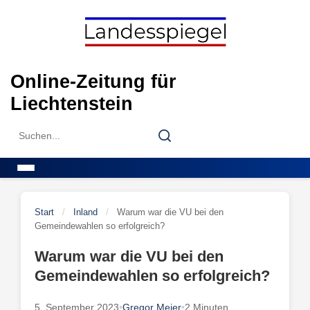
Skip
to
content
Online-Zeitung für
Liechtenstein
Search
Search
for:
Menu
Start
/
Inland
/
Warum war die VU bei den
Gemeindewahlen so erfolgreich?
Warum war die VU bei den
Gemeindewahlen so erfolgreich?
5. September 2023
•
Gregor Meier
•
2 Minuten