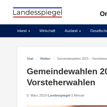
Skip
to
On
content
Inland
Wirtschaft
Ausland
Gesellscha
Start
/
Wahlen
/
Gemeindewahlen 2023 – Vorsteherw
Gemeindewahlen 2
Vorsteherwahlen
5. März 2023
•
Landesspiegel
•
1 Minute