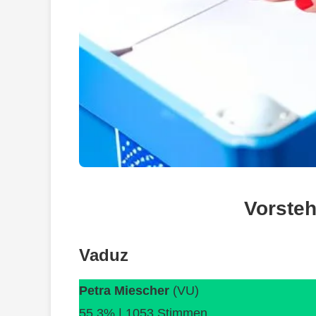
Vorste
Vaduz
Petra Miescher
(VU)
55.3% | 1053 Stimmen