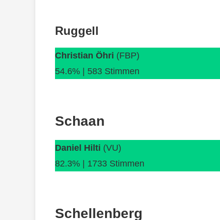
Ruggell
Christian Öhri
(FBP)
54.6% | 583 Stimmen
Schaan
Daniel Hilti
(VU)
82.3% | 1733 Stimmen
Schellenberg