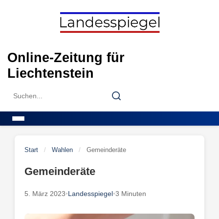
Skip
to
content
Online-Zeitung für
Liechtenstein
Search
Search
for:
Menu
Start
/
Wahlen
/
Gemeinderäte
Gemeinderäte
5. März 2023
•
Landesspiegel
•
3 Minuten