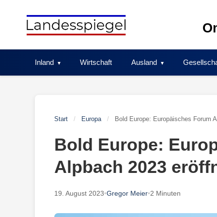
Skip
to
On
content
Inland
Wirtschaft
Ausland
Gesellscha
Start
/
Europa
/
Bold Europe: Europäisches Forum A
Bold Europe: Euro
Alpbach 2023 eröff
19. August 2023
•
Gregor Meier
•
2 Minuten