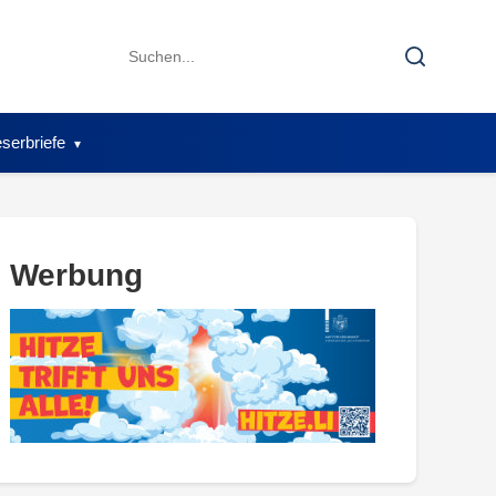
Search
Search
for:
serbriefe
Werbung