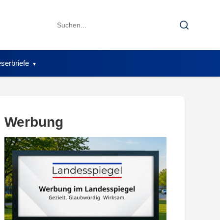
Search
Search
for:
serbriefe
Werbung