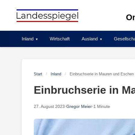
Skip
to
On
content
Inland
Wirtschaft
Ausland
Gesellscha
Start
/
Inland
/
Einbruchserie in Mauren und Eschen
Einbruchserie in M
27. August 2023
•
Gregor Meier
•
1 Minute