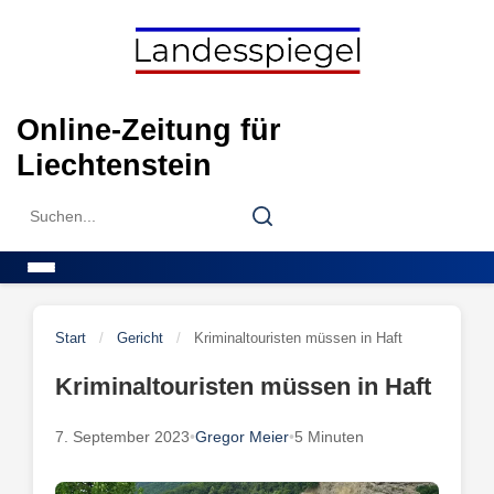
Skip
to
content
Online-Zeitung für
Liechtenstein
Search
Search
for:
Menu
Start
/
Gericht
/
Kriminaltouristen müssen in Haft
Kriminaltouristen müssen in Haft
7. September 2023
•
Gregor Meier
•
5 Minuten