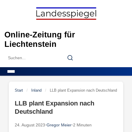
Skip
to
content
Online-Zeitung für
Liechtenstein
Search
Search
for:
Menu
Start
/
Inland
/
LLB plant Expansion nach Deutschland
LLB plant Expansion nach
Deutschland
24. August 2023
•
Gregor Meier
•
2 Minuten