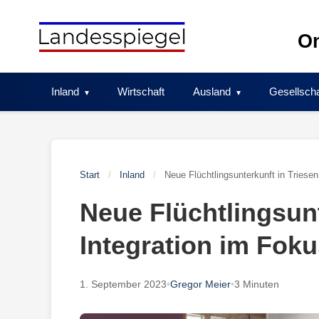
Skip
to
On
content
Inland
Wirtschaft
Ausland
Gesellscha
Start
/
Inland
/
Neue Flüchtlingsunterkunft in Triesen
Neue Flüchtlingsunt
Integration im Fok
1. September 2023
•
Gregor Meier
•
3 Minuten