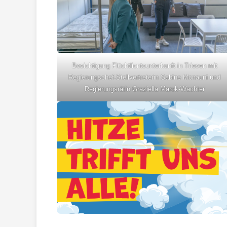
Besichtigung Flüchtlicntsunterkunft in Triesen mit
Regierungschef-Stellvertreterin Sabine Monauni und
Regierungsrätin Graziella Marok-Wachter