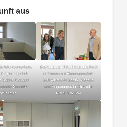
unft aus
üchtlicntsunterkunft
Besichtigung Flüchtlicntsunterkunft
t Regierungschef-
in Triesen mit Regierungschef-
rin Sabine Monauni
Stellvertreterin Sabine Monauni
gsrätin Graziella
und Regierungsrätin Graziella
k-Wachter
Marok-Wachter