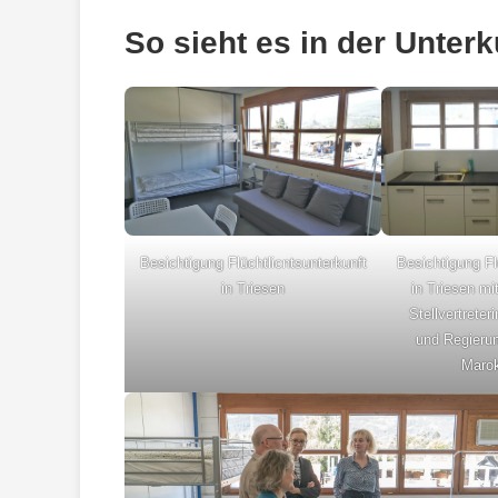
So sieht es in der Unterk
Besichtigung Flüchtlicntsunterkunft
Besichtigung Fl
in Triesen
in Triesen mi
Stellvertrete
und Regierun
Maro