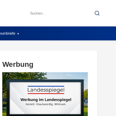
Search
Search
for:
serbriefe
Werbung