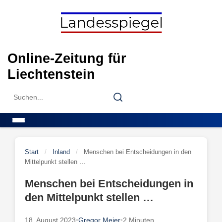
Skip
to
content
Online-Zeitung für
Liechtenstein
Search
Search
for:
Menu
Start
/
Inland
/
Menschen bei Entscheidungen in den
Mittelpunkt stellen …
Menschen bei Entscheidungen in
den Mittelpunkt stellen …
18. August 2023
•
Gregor Meier
•
2 Minuten