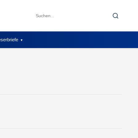
Search
Search
for:
serbriefe