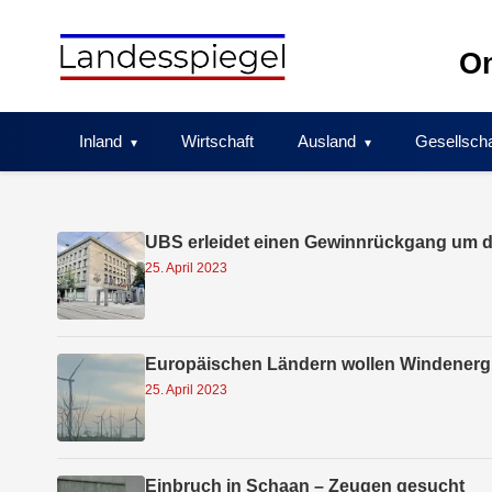
Skip
to
On
content
Inland
Wirtschaft
Ausland
Gesellscha
UBS erleidet einen Gewinnrückgang um di
25. April 2023
Europäischen Ländern wollen Windenerg
25. April 2023
Einbruch in Schaan – Zeugen gesucht