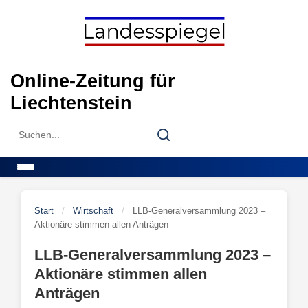
Skip
to
content
Online-Zeitung für
Liechtenstein
Search
Search
for:
Menu
Start
/
Wirtschaft
/
LLB-Generalversammlung 2023 –
Aktionäre stimmen allen Anträgen
LLB-Generalversammlung 2023 –
Aktionäre stimmen allen
Anträgen